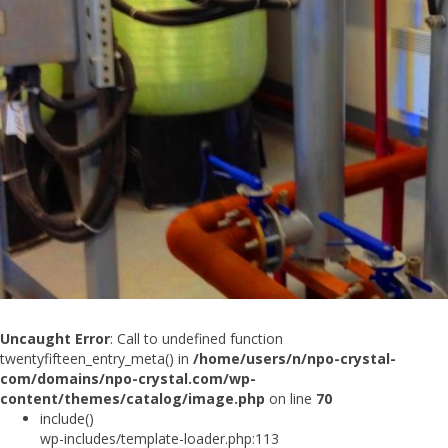
Uncaught Error
: Call to undefined function
twentyfifteen_entry_meta() in
/home/users/n/npo-crystal-
com/domains/npo-crystal.com/wp-
content/themes/catalog/image.php
on line
70
include()
wp-includes/template-loader.php:113