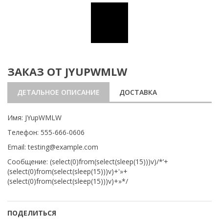
ЗАКАЗ ОТ JYUPWMLW
ДЕТАЛЬНОЕ ОПИСАНИЕ
ДОСТАВКА
Имя: JYupWMLW
Телефон: 555-666-0606
Email: testing@example.com
Сообщение: (select(0)from(select(sleep(15)))v)/*’+
(select(0)from(select(sleep(15)))v)+'»+
(select(0)from(select(sleep(15)))v)+»*/
ПОДЕЛИТЬСЯ