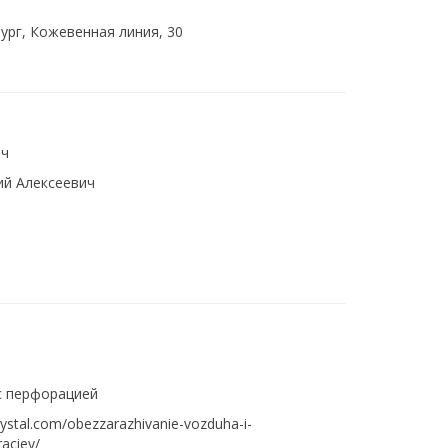
ург, Кожевенная линия, 30
ич
ий Алексеевич
с перфорацией
rystal.com/obezzarazhivanie-vozduha-i-
aciey/