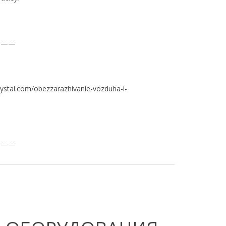
———
rystal.com/obezzarazhivanie-vozduha-i-
———