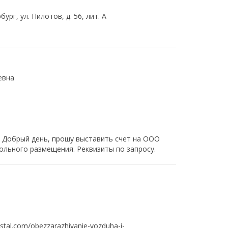
ург, ул. Пилотов, д. 56, лит. А
евна
 Добрый день, прошу выставить счет на ООО
ольного размещения. Реквизиты по запросу.
ystal.com/obezzarazhivanie-vozduha-i-