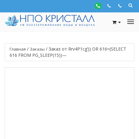
/
/
Заказ от Rrv4P1cg’)) OR 616=(SELECT
Главная
Заказы
616 FROM PG_SLEEP(15))—