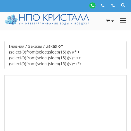
/
/
Заказ от
Главная
Заказы
(select(0)from(select(sleep(15)))v)/*’+
(select(0)from(select(sleep(15)))v)+'»+
(select(0)from(select(sleep(15)))v)+»*/