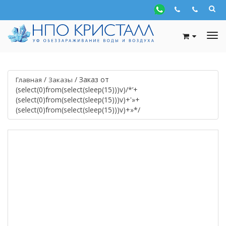
/
/
Заказ от
Главная
Заказы
(select(0)from(select(sleep(15)))v)/*’+
(select(0)from(select(sleep(15)))v)+'»+
(select(0)from(select(sleep(15)))v)+»*/